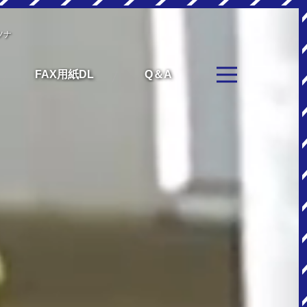
ツナ
FAX用紙DL
Q＆A